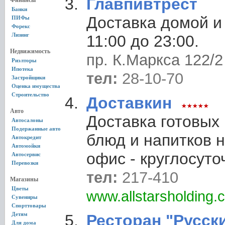
Главпивтрест
Финансы
Банки
Доставка домой и
ПИФы
Форекс
Лизинг
11:00 до 23:00.
Недвижимость
пр. К.Маркса 122/2
Риэлторы
Ипотека
тел:
28-10-70
Застройщики
Оценка имущества
Строительство
Доставкин
Авто
Доставка готовых
Автосалоны
Подержанные авто
блюд и напитков н
Автокредит
Автомойки
офис - круглосуто
Автосервис
Перевозки
тел:
217-410
Магазины
Цветы
www.allstarsholding.
Сувениры
Спорттовары
Детям
Ресторан "Русск
Для дома