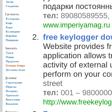
Актив
подарки постоянн
Стадионы
тел:
89080589555, 
Где поесть
Рестораны
www.imperiyamag.ru
Кафе
Бары
Кулинария
free keylogger d
Кофейни
Пиццерии
Website provides f
Заказать
application allows t
Такси
Пицца
Продукты
activity of external 
Готовые блюда
Доставка воды
perform on your co
Деловые
street
Страхование
Юристы
тел:
001 – 980000
Нотариус
Адвокаты
Консалтинг
http://www.freekeylo
Вакансии