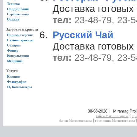
Техника
Доставка готовых
Оборудование
Строительные
тел:
23-48-79, 23-5
Одежда
Здоровье и красота
Русский Чай
Парикмахерские
Салоны красоты
Доставка готовых
Солярии
Фитнес
тел:
23-48-79, 23-5
Консультации
Медицина
Услуги
Клининг
Фотография
IT, Компьютеры
08-08-2026 | Miramag Proj
|
сайты Магнитогорска
пре
|
банки Магнитогорска
гостиницы Магнитогорска