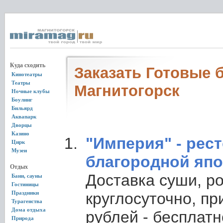
Куда сходить
Заказать Готовые 
Кинотеатры
Театры
Магнитогорск
Ночные клубы
Боулинг
Бильярд
Аквапарк
Дворцы
Казино
"Империя" - рес
Цирк
Музеи
благородной яп
Отдых
Доставка суши, р
Бани, сауны
Гостиницы
Праздники
круглосуточно, пр
Турагенства
Дома отдыха
рублей - бесплатн
Природа