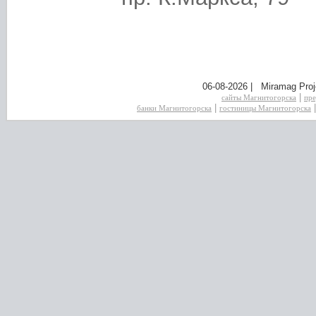
06-08-2026 | Miramag Proj
|
сайты Магнитогорска
пре
|
банки Магнитогорска
гостиницы Магнитогорска