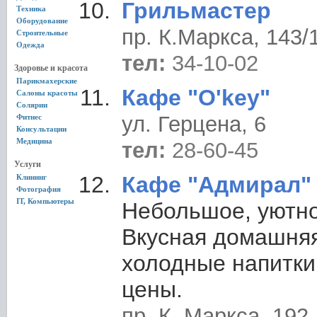
Грильмастер
Техника
Оборудование
пр. К.Маркса, 143/
Строительные
Одежда
тел:
34-10-02
Здоровье и красота
Парикмахерские
Кафе "O'key"
Салоны красоты
Солярии
ул. Герцена, 6
Фитнес
Консультации
Медицина
тел:
28-60-45
Услуги
Кафе "Адмирал"
Клининг
Фотография
IT, Компьютеры
Небольшое, уютно
Вкусная домашняя
холодные напитк
цены.
пр. К. Маркса, 192