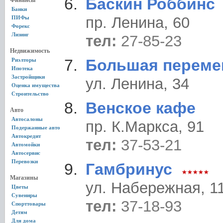
Баскин Роббинс
Финансы
Банки
пр. Ленина, 60
ПИФы
Форекс
Лизинг
тел:
27-85-23
Недвижимость
Большая переме
Риэлторы
Ипотека
Застройщики
ул. Ленина, 34
Оценка имущества
Строительство
Венское кафе
Авто
Автосалоны
пр. К.Маркса, 91
Подержанные авто
Автокредит
тел:
37-53-21
Автомойки
Автосервис
Перевозки
Гамбринус
Магазины
ул. Набережная, 1
Цветы
Сувениры
тел:
37-18-93
Спорттовары
Детям
Для дома