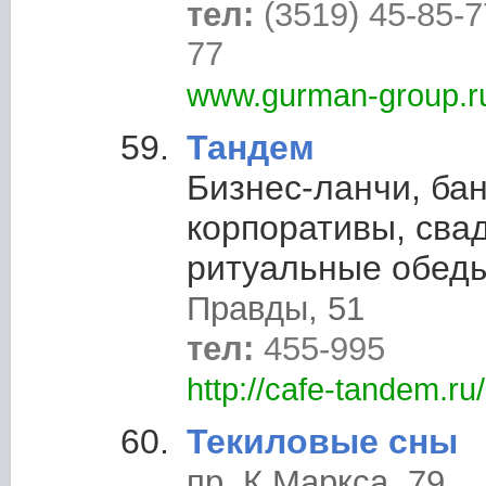
тел:
(3519) 45-85-7
77
www.gurman-group.r
Тандем
Бизнес-ланчи, бан
корпоративы, сва
ритуальные обеды
Правды, 51
тел:
455-995
http://cafe-tandem.ru/
Текиловые сны
пр. К.Маркса, 79