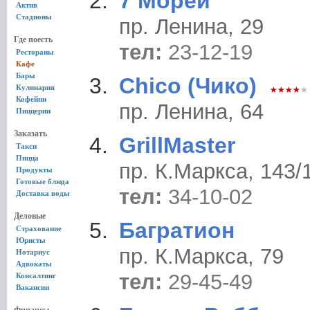
7 Морей
Актив
Стадионы
пр. Ленина, 29
Где поесть
тел:
23-12-19
Рестораны
Кафе
Бары
Chico (Чико)
Кулинария
Кофейни
пр. Ленина, 64
Пиццерии
Заказать
GrillMaster
Такси
Пицца
пр. К.Маркса, 143/
Продукты
Готовые блюда
тел:
34-10-02
Доставка воды
Деловые
Багратион
Страхование
Юристы
пр. К.Маркса, 79
Нотариус
Адвокаты
тел:
29-45-49
Консалтинг
Вакансии