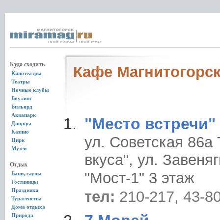
Куда сходить
Кафе Магнитогорс
Кинотеатры
Театры
Ночные клубы
Боулинг
Бильярд
Аквапарк
"Место встречи"
Дворцы
Казино
ул. Советская 86а
Цирк
Музеи
вкуса", ул. Завеня
Отдых
"Мост-1" 3 этаж
Бани, сауны
Гостиницы
Праздники
тел:
210-217, 43-8
Турагенства
Дома отдыха
Природа