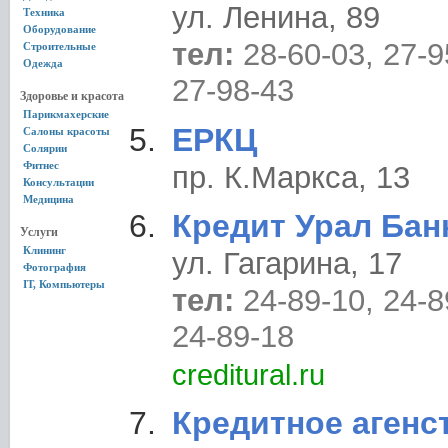
ул. Ленина, 89
Техника
Оборудование
тел:
28-60-03, 27-9
Строительные
Одежда
27-98-43
Здоровье и красота
Парикмахерские
ЕРКЦ
Салоны красоты
Солярии
Фитнес
пр. К.Маркса, 13
Консультации
Медицина
Кредит Урал Бан
Услуги
Клининг
ул. Гагарина, 17
Фотография
IT, Компьютеры
тел:
24-89-10, 24-8
24-89-18
creditural.ru
Кредитное агенс