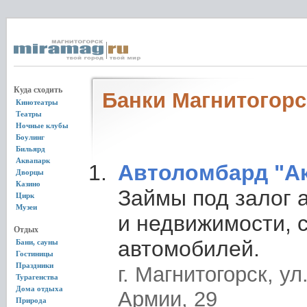
Куда сходить
Банки Магнитогорс
Кинотеатры
Театры
Ночные клубы
Боулинг
Бильярд
Аквапарк
Автоломбард "А
Дворцы
Казино
Займы под залог 
Цирк
Музеи
и недвижимости, 
Отдых
автомобилей.
Бани, сауны
Гостиницы
Праздники
г. Магнитогорск, у
Турагенства
Дома отдыха
Армии, 29
Природа