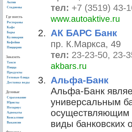
Актив
тел:
+7 (3519) 43-1
Стадионы
www.autoaktive.ru
Где поесть
Рестораны
Кафе
АК БАРС Банк
Бары
Кулинария
пр. К.Маркса, 49
Кофейни
Пиццерии
тел:
23-23-50, 23-3
Заказать
Такси
akbars.ru
Пицца
Продукты
Альфа-Банк
Готовые блюда
Доставка воды
Альфа-Банк являе
Деловые
Страхование
универсальным б
Юристы
Нотариус
осуществляющим 
Адвокаты
Консалтинг
виды банковских 
Вакансии