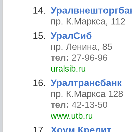
Уралвнешторгба
пр. К.Маркса, 112
УралСиб
пр. Ленина, 85
тел:
27-96-96
uralsib.ru
Уралтрансбанк
пр. К.Маркса 128
тел:
42-13-50
www.utb.ru
Хоум Кредит