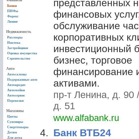
представленных н
Финансы
Банки
финансовых услуг
ПИФы
Форекс
Лизинг
обслуживание час
Недвижимость
корпоративных кл
Риэлторы
Ипотека
инвестиционный б
Застройщики
Оценка имущества
бизнес, торговое
Строительство
финансирование 
Авто
Автосалоны
Подержанные авто
активами.
Автокредит
Автомойки
пр-т Ленина, д. 90 
Автосервис
Перевозки
д. 51
Магазины
www.alfabank.ru
Цветы
Сувениры
Спорттовары
Банк ВТБ24
Детям
Для дома