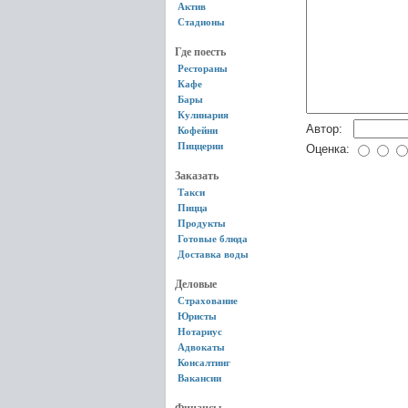
Актив
Стадионы
Где поесть
Рестораны
Кафе
Бары
Кулинария
Автор:
Кофейни
Пиццерии
Оценка:
Заказать
Такси
Пицца
Продукты
Готовые блюда
Доставка воды
Деловые
Страхование
Юристы
Нотариус
Адвокаты
Консалтинг
Вакансии