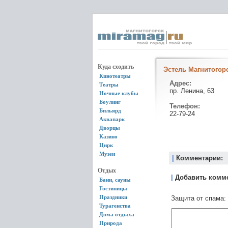
Куда сходить
Эстель Магнитогор
Кинотеатры
Адрес:
Театры
пр. Ленина, 63
Ночные клубы
Боулинг
Телефон:
Бильярд
22-79-24
Аквапарк
Дворцы
Казино
Цирк
Музеи
|
Комментарии:
Отдых
|
Добавить комм
Бани, сауны
Гостиницы
Праздники
Защита от спама:
Турагенства
Дома отдыха
Природа