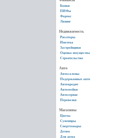
Финансы
Банки
ПИФы
Форекс
Лизинг
Недвижимость
Риэлторы
Ипотека
Застройщики
Оценка имущества
Строительство
Авто
Автосалоны
Подержанные авто
Автокредит
Автомойки
Автосервис
Перевозки
Магазины
Цветы
Сувениры
Спорттовары
Детям
Для дома