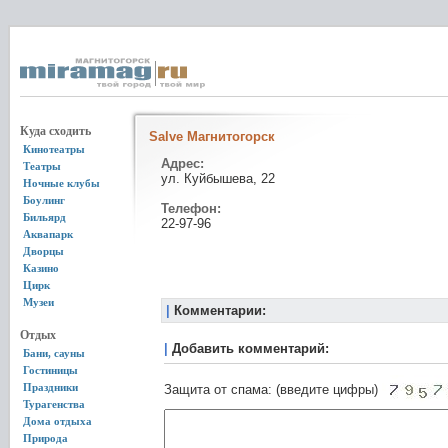
Куда сходить
Salve Магнитогорск
Кинотеатры
Адрес:
Театры
ул. Куйбышева, 22
Ночные клубы
Боулинг
Телефон:
Бильярд
22-97-96
Аквапарк
Дворцы
Казино
Цирк
Музеи
|
Комментарии:
Отдых
|
Добавить комментарий:
Бани, сауны
Гостиницы
Праздники
Защита от спама: (введите цифры)
Турагенства
Дома отдыха
Природа