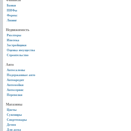
Финансы
Банки
ПИФы
Форекс
Лизинг
Недвижимость
Риэлторы
Ипотека
Застройщики
Оценка имущества
Строительство
Авто
Автосалоны
Подержанные авто
Автокредит
Автомойки
Автосервис
Перевозки
Магазины
Цветы
Сувениры
Спорттовары
Детям
Для дома