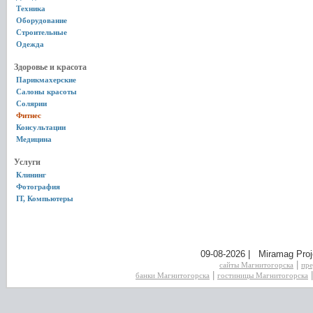
Техника
Оборудование
Строительные
Одежда
Здоровье и красота
Парикмахерские
Салоны красоты
Солярии
Фитнес
Консультации
Медицина
Услуги
Клининг
Фотография
IT, Компьютеры
09-08-2026 | Miramag Proj
|
сайты Магнитогорска
пре
|
банки Магнитогорска
гостиницы Магнитогорска