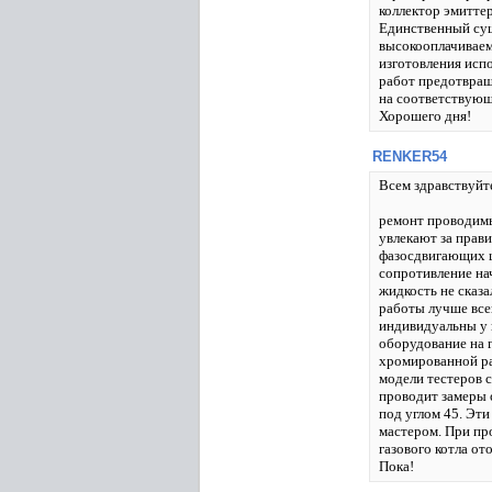
коллектор эмитте
Единственный сущ
высокооплачиваем
изготовления исп
работ предотвращ
на соответствую
Хорошего дня!
RENKER54
Всем здравствуйте
ремонт проводимы
увлекают за прав
фазосдвигающих ц
сопротивление на
жидкость не сказ
работы лучше всег
индивидуальны у в
оборудование на 
хромированной ра
модели тестеров 
проводит замеры 
под углом 45. Эт
мастером. При пр
газового котла о
Пока!