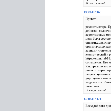
Успехов всем!
BOGARD45
Привет!!!
ремонт мотора. П
действии солнечн
вероятностью мог
меня была состав
оптимизация энер
оригинальных ком
вариант утеплени
электрической и 
https://complab18
соглашения. Его 
Как правило это 
ролик компрессор
педаль сцепления
упрощается монта
модели способные
позволяет
Всем успехов!
GODARD71
Всем доброго дня