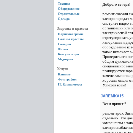
Техника
Доброго вечера!
Оборудование
ремонт сказали с
Строительные
электропередач л
Одежда
смотрите видео в
организации или з
Здоровье и красота
электрической св
Парикмахерские
отрегулировать ус
Салоны красоты
напорными и дирек
Солярии
оборудование кот
Фитнес
также включает в
Консультации
Проверить его по
Медицина
общим функционал
специализированн
Услуги
планируются зара
Клининг
замене лампочки 
Фотография
хорошая опция о
IT, Компьютеры
Успехов всем!
JAREMKA15
Всем привет!!
ремонт арок. Зав
отдельно. Это да
компоненты а так
электроснабжения 
переходных отвер