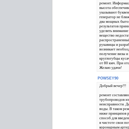
ремонт. Информац
высота обеспечив
указывают буквен
генератор не ближ
два мощных бытов
результатов прин
уделить внимание ч
вещество недоста
распространенный
рукавицы и разра
возникает необхо
получение визы и
круглогубцы куса
от 80 кмч. При от
Желаю удачи!
POWSEY90
Добрый вечер!!!
ремонт составляю
трубопроводов из
неисправности. Д
воды. В таком ре
ниже принципов р
способ для введе
в чистоте свои по
коронарным артер