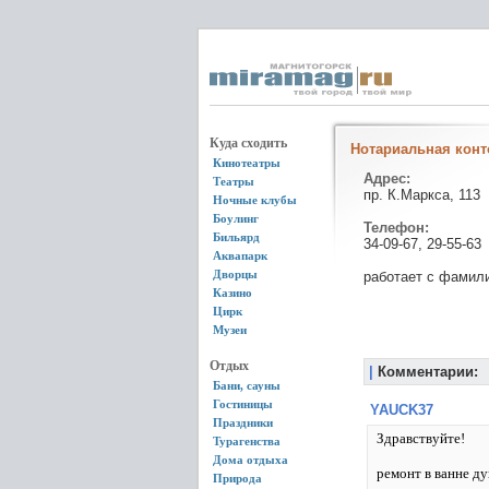
Куда сходить
Нотариальная конт
Кинотеатры
Адрес:
Театры
пр. К.Маркса, 113
Ночные клубы
Боулинг
Телефон:
Бильярд
34-09-67, 29-55-63
Аквапарк
Дворцы
работает с фамил
Казино
Цирк
Музеи
Отдых
|
Комментарии:
Бани, сауны
Гостиницы
YAUCK37
Праздники
Здравствуйте!
Турагенства
Дома отдыха
ремонт в ванне д
Природа