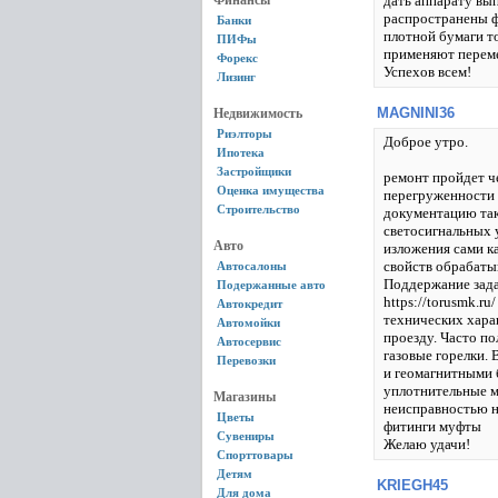
Финансы
дать аппарату вы
распространены фи
Банки
плотной бумаги т
ПИФы
применяют переме
Форекс
Успехов всем!
Лизинг
MAGNINI36
Недвижимость
Риэлторы
Доброе утро.
Ипотека
Застройщики
ремонт пройдет ч
Оценка имущества
перегруженности 
Строительство
документацию так
светосигнальных 
Авто
изложения сами к
свойств обрабаты
Автосалоны
Поддержание зада
Подержанные авто
https://torusmk.
Автокредит
технических хара
Автомойки
проезду. Часто п
Автосервис
газовые горелки.
Перевозки
и геомагнитными 
уплотнительные м
Магазины
неисправностью н
Цветы
фитинги муфты
Сувениры
Желаю удачи!
Спорттовары
Детям
KRIEGH45
Для дома