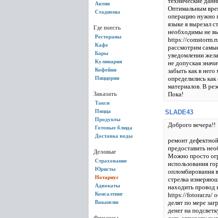
технические данны
Актив
Оптимальным врем
Стадионы
операцию нужно п
языке я вырезал 
Где поесть
необходимы не вы
Рестораны
https://comstorm.
Кафе
рассмотрим самы
Бары
уведомлении желат
Кулинария
не допуская знач
Кофейни
забыть как в нег
Пиццерии
определились как
материалов. В рез
Заказать
Пока!
Такси
Пицца
SLADE43
Продукты
Доброго вечера!!
Готовые блюда
Доставка воды
ремонт дефектной
предоставить нео
Деловые
Можно просто огр
Страхование
использования го
Юристы
опломбирования в
Нотариус
стрелка измеряющ
Адвокаты
находить провод 
Консалтинг
https://fotorar.r
Вакансии
делят по мере за
денег на подсветк