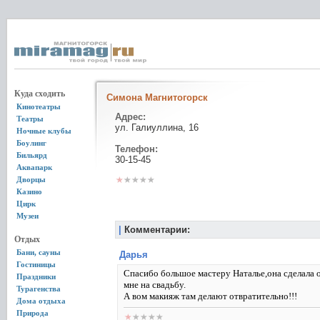
Куда сходить
Симона Магнитогорск
Кинотеатры
Адрес:
Театры
ул. Галиуллина, 16
Ночные клубы
Боулинг
Телефон:
Бильярд
30-15-45
Аквапарк
Дворцы
Казино
Цирк
Музеи
|
Комментарии:
Отдых
Бани, сауны
Дарья
Гостиницы
Спасибо большое мастеру Наталье,она сделала 
Праздники
мне на свадьбу.
Турагенства
А вом макияж там делают отвратительно!!!
Дома отдыха
Природа