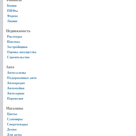
Финансы
Банки
ПИФы
Форекс
Лизинг
Недвижимость
Риэлторы
Ипотека
Застройщики
Оценка имущества
Строительство
Авто
Автосалоны
Подержанные авто
Автокредит
Автомойки
Автосервис
Перевозки
Магазины
Цветы
Сувениры
Спорттовары
Детям
Для дома