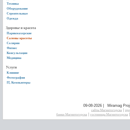
Техника
Оборудование
Строительные
Одежда
Здоровье и красота
Парикмахерские
Салоны красоты
Солярии
Фитнес
Консультации
Медицина
Услуги
Клининг
Фотография
IT, Компьютеры
09-08-2026 | Miramag Proj
|
сайты Магнитогорска
пре
|
банки Магнитогорска
гостиницы Магнитогорска