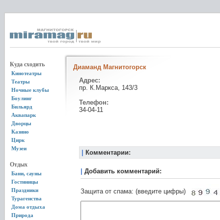
Куда сходить
Диаманд Магнитогорск
Кинотеатры
Адрес:
Театры
пр. К.Маркса, 143/3
Ночные клубы
Боулинг
Телефон:
Бильярд
34-04-11
Аквапарк
Дворцы
Казино
Цирк
Музеи
|
Комментарии:
Отдых
|
Добавить комментарий:
Бани, сауны
Гостиницы
Праздники
Защита от спама: (введите цифры)
Турагенства
Дома отдыха
Природа