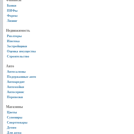
Финансы
Банки
ПИФы
Форекс
Лизинг
Недвижимость
Риэлторы
Ипотека
Застройщики
Оценка имущества
Строительство
Авто
Автосалоны
Подержанные авто
Автокредит
Автомойки
Автосервис
Перевозки
Магазины
Цветы
Сувениры
Спорттовары
Детям
Для дома