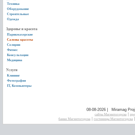
Техника
Оборудование
Строительные
Одежда
Здоровье и красота
Парикмахерские
Салоны красоты
Солярии
Фитнес
Консультации
Медицина
Услуги
Клининг
Фотография
IT, Компьютеры
08-08-2026 | Miramag Proj
|
сайты Магнитогорска
пре
|
банки Магнитогорска
гостиницы Магнитогорска