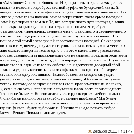
и «Westhome» Светлана Яшникова. Надо признать, падкие на «жареное»
ились» в новость о недобросовестной турфирме бульдожьей хваткой,
оведь объективности: в конфликте всегда больше чем один виноватый. Так
ректора, несмотря на наличие самого неприятного факта срыва поездки в
амой турфирмы в этом нет. Те, кто сегодня много путешествует, а таких
т: поездка за границу – хоть на отдых, хоть по делам, требует
боты десятков чиновничьих звеньев в части правильного и своевременного
ентов. Стоит задержаться с одним – может рухнуть вся цепочка. Что
изошло с той самой злополучной несостоявшейся поездкой. Сейчас уже
оватых в том, почему документы группы не оказались в нужном месте и в
но сказать наверняка только одно, и на этом настаивает руководитель
ей ответственности за произошедшее она не снимает, предлагая родителям
озвратом денег за путевки в судебном порядке и правовом поле. С участием
анных сторон, одна из которых собственно и допустила досадный сбой.
, как нам удалось выяснить, никаких официальных претензий в адрес
ступало ни в одну инстанцию. Таким образом, на сегодня ситуация
им образом: родителям возвращена часть денег, бОльшая часть суммы
устоек, поэтому ее возврат и оказался столь проблематичным. Конечно,
к, если не сказать «испорченна репутация» после всего произошедшего,
без огня не бывает». Но, согласитесь, если руководитель действительно
, стал бы он инициировать судебное решение проблемы? Мы будем
ием событий, и по мере их поступления и беспристрастной проверки на
ждение фактов - будем публиковать. Именно так надо решать любую
лему – Решать Цивилизованным путем.
30
декабря 2011, Пт 21:47