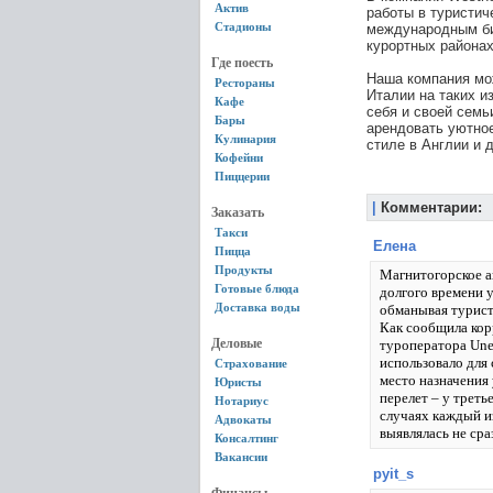
Актив
работы в туристич
Стадионы
международным би
курортных районах
Где поесть
Наша компания мо
Рестораны
Италии на таких и
Кафе
себя и своей сем
Бары
арендовать уютно
Кулинария
стиле в Англии и 
Кофейни
Пиццерии
|
Комментарии:
Заказать
Такси
Елена
Пицца
Продукты
Магнитогорское а
Готовые блюда
долгого времени 
Доставка воды
обманывая турист
Как сообщила кор
Деловые
туроператора Une
использовало для
Страхование
место назначения
Юристы
перелет – у треть
Нотариус
случаях каждый и
Адвокаты
выявлялась не сра
Консалтинг
Вакансии
pyit_s