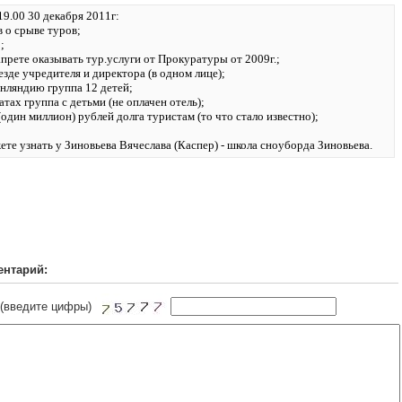
9.00 30 декабря 2011г:
в о срыве туров;
;
апрете оказывать тур.услуги от Прокуратуры от 2009г.;
езде учредителя и директора (в одном лице);
инляндию группа 12 детей;
атах группа с детьми (не оплачен отель);
 (один миллион) рублей долга туристам (то что стало известно);
те узнать у Зиновьева Вячеслава (Каспер) - школа сноуборда Зиновьева.
ентарий:
 (введите цифры)