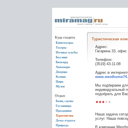
Куда сходить
Туристическая ко
Кинотеатры
Адрес:
Театры
Гагарина 33, офис
Ночные клубы
Боулинг
Телефон:
Бильярд
(3519) 43-11-08
Аквапарк
Дворцы
Адрес в интернет
www.westhome74.
Казино
Цирк
Мы подбираем для
Музеи
индивидуальный по
подобрать для Ва
Отдых
Бани, сауны
Гостиницы
Праздники
Наша задача сегод
Турагенства
услуг. Наша повсе
Дома отдыха
Природа
В компании Westh