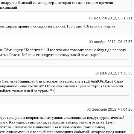
 подруга,а бывший ее менеджер....которая так же в скором времени
 махинаций
03
ноября 2012, Сб 18:11
ес фирмы вранье она сидит на Ленина 130 офис 416 если от туда не
03
ноября 2012, Сб 17:57
а Обманщица! Берегитесь! И все что оно говорит вранье будет до последу
ать а Гелена Бабкина ее подруга поэтому такой коментарий
18
мая 2012, Пт 15:35
 Светлане Яшниковой за классное путешествие в г.Дубай(ОАЭ),всё было
онравилось,еще хотим))!!! Особенно смешная цена за тур! :) Теперь если
ойдем только к ней за туром!!! :)
02
февраля 2012, Чт 04:26
рот получила неприятная ситуация, сложившаяся вокруг туристической
me». Как удалось выяснить, турфирма в испорченном отдыхе 12-ти
бят не слишком-то и виновата. Во всяком случае, такой вывод
сле ознакомления с версией произошедших событий, которую предложила