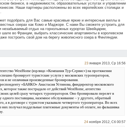
еском бизнесе, в недвижимости, образовательных услугах и управлении
знесом. Наши партнеры расположены во всех европейских столицах и
.
жет подобрать для Вас самые красивые яркие и интересные виллы в
звестных озерах как Комо и Маджоре. С нами Вы сможете устроить для
ьи незабываемый отдых на горнолыжных курортах Швейцарии,
е шале во Франции, выбрать классические апартаменты в королевском
даже построить свой дом на берегу живописного озера в Финляндии.
23
января 2013, Ср 16:56
гентство WestHome (юрлицо «Компания Тур-Сервис») на протяжении
успешно бронирует туристские услуги у московских туроператоров,
ов и не оплачивая произведенные бронирования.
респонденту «БАНКО» Анастасия Устинова, финдиректор московского
x, которое также пострадало от действий WestHome, агентство
 своих целей сразу четырех туроператоров. Оно бронировало перелет в
 у одного поставщика, наземное обслуживание – у другого, обратный
его, а в договоре с туристом указывало четвертого туроператора. Во всех
з них получал поддельные платежные документы об оплате, но фальшивка
зу.
24
ноября 2012, Сб 00:57