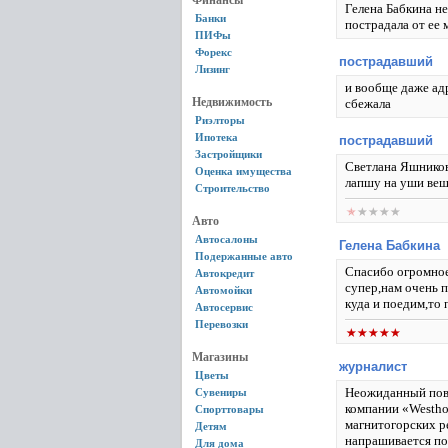
Финансы
Гелена Бабкина не
Банки
пострадала от ее
ПИФы
Форекс
пострадавший
Лизинг
и вообще даже адр
Недвижимость
сбежала
Риэлторы
Ипотека
пострадавший
Застройщики
Светлана Яшников
Оценка имущества
лапшу на уши веш
Строительство
Авто
Автосалоны
Гелена Бабкина
Подержанные авто
Спасибо огромное
Автокредит
супер,нам очень п
Автомойки
куда и поедим,то п
Автосервис
Перевозки
Магазины
журналист
Цветы
Неожиданный пово
Сувениры
компании «Westho
Спорттовары
магнитогорских ре
Детям
напрашивается по
Для дома