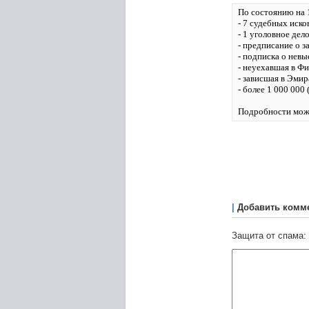
По состоянию на 1
- 7 судебных иско
- 1 уголовное дело
- предписание о з
- подписка о невы
- неуехавшая в Ф
- зависшая в Эмир
- более 1 000 000
Подробности може
|
Добавить комм
Защита от спама: