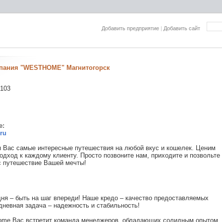
Добавить предприятие
|
Добавить сайт
мпания "WESTHOME" Магнитогорск
 103
е:
ru
 Вас самые интересные путешествия на любой вкус и кошелек. Ценим
дход к каждому клиенту. Просто позвоните нам, приходите и позвольте
с путешествие Вашей мечты!
ня – быть на шаг впереди! Наше кредо – качество предоставляемых
дневная задача – надежность и стабильность!
ome Вас встретит команда менеджеров, обладающих солидным опытом