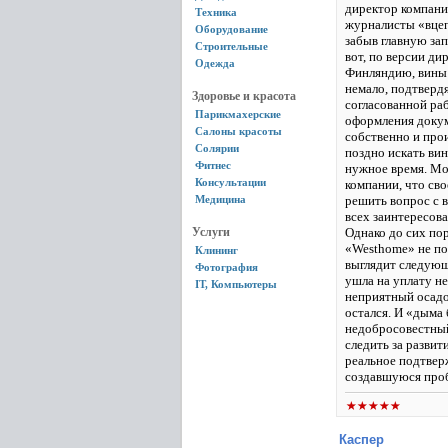
директор компани
Техника
журналисты «вцеп
Оборудование
забыв главную зап
Строительные
вот, по версии ди
Одежда
Финляндию, вины с
немало, подтвердя
Здоровье и красота
согласованной ра
Парикмахерские
оформления докум
Салоны красоты
собственно и про
Солярии
поздно искать вин
Фитнес
нужное время. Мож
Консультации
компании, что сво
Медицина
решить вопрос с в
всех заинтересов
Услуги
Однако до сих пор
«Westhome» не по
Клининг
выглядит следующ
Фотография
ушла на уплату не
IT, Компьютеры
неприятный осадо
остался. И «дыма 
недобросовестный
следить за развит
реальное подтвер
создавшуюся проб
Каспер