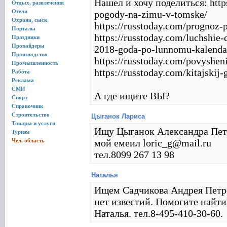
Нашел и хочу поделиться: http
Отдых, развлечения
Отели
pogody-na-zimu-v-tomske/
Охрана, сыск
https://russtoday.com/prognoz-
Порталы
https://russtoday.com/luchshie-
Праздники
Провайдеры
2018-goda-po-lunnomu-kalenda
Производство
https://russtoday.com/povysheni
Промышленность
https://russtoday.com/kitajskij
Работа
Реклама
СМИ
А где ищите ВЫ?
Спорт
Справочник
Строительство
Цыганок Лариса
Товары и услуги
Ищу Цыганок Александра Петро
Туризм
Чел. область
мой емеил loric_g@mail.ru
тел.8099 267 13 98
Наталья
Ищем Садчикова Андрея Петров
нет известий. Помогите найти
Наталья. тел.8-495-410-30-60.