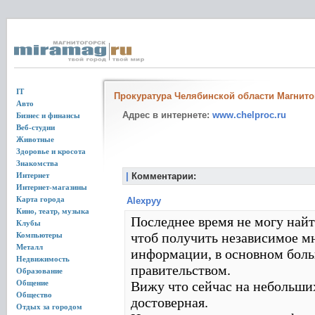
IT
Прокуратура Челябинской области Магнито
Авто
Адрес в интернете:
www.chelproc.ru
Бизнес и финансы
Веб-студии
Животные
Здоровье и кросота
Знакомства
Интернет
|
Комментарии:
Интернет-магазины
Карта города
Alexpyy
Кино, театр, музыка
Последнее время не могу на
Клубы
чтоб получить независимое м
Компьютеры
Металл
информации, в основном боль
Недвижимость
правительством.
Образование
Общение
Вижу что сейчас на небольш
Общество
достоверная.
Отдых за городом