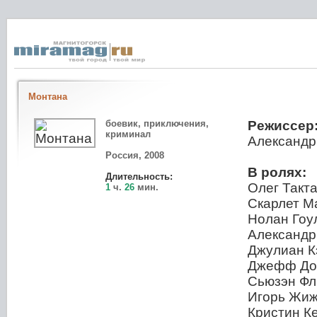
Монтана
боевик, приключения,
Режиссер
криминал
Александр
Россия, 2008
В ролях:
Длительность:
Олег Такт
1
ч.
26
мин.
Скарлет М
Нолан Гоу
Александр
Джулиан К
Джефф До
Сьюзэн Фл
Игорь Жиж
Кристин Ке