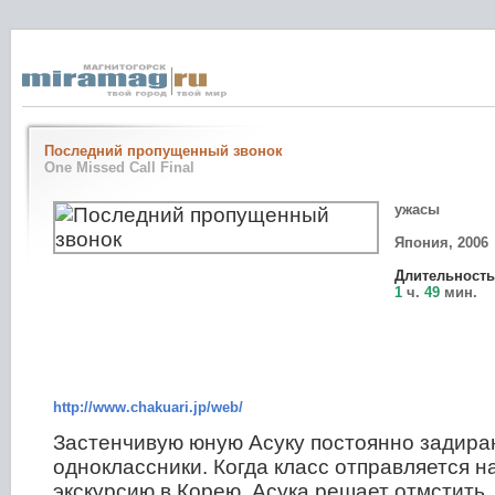
Последний пропущенный звонок
One Missed Call Final
ужасы
Япония, 2006
Длительность
1
ч.
49
мин.
http://www.chakuari.jp/web/
Застенчивую юную Асуку постоянно задира
одноклассники. Когда класс отправляется н
экскурсию в Корею, Асука решает отмстить,